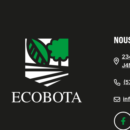
NOU
23
J4
(5
in