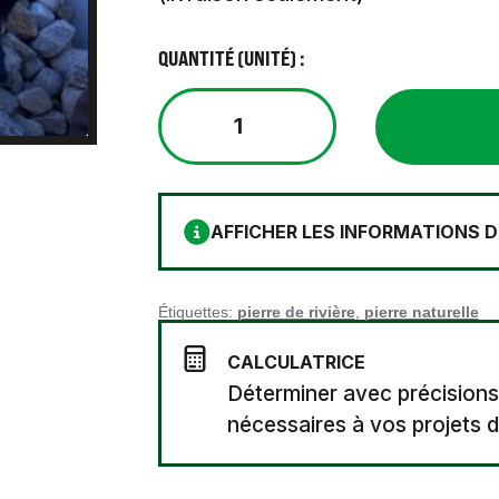
QUANTITÉ (UNITÉ) :
quantité
de
Pierre
naturelle
75mm
AFFICHER LES INFORMATIONS D
à
150mm
Étiquettes:
pierre de rivière
,
pierre naturelle
CALCULATRICE
Déterminer avec précisions
nécessaires à vos projets