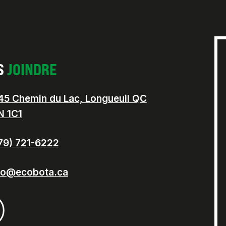
S
JOINDRE
45 Chemin du Lac, Longueuil QC
N 1C1
79) 721-6222
fo@ecobota.ca