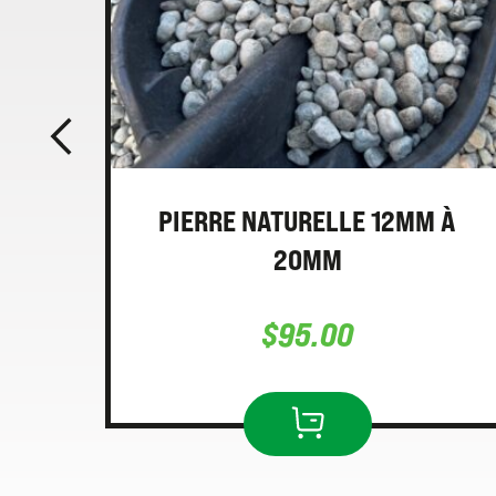
 À
PIERRE NATURELLE 12MM À
20MM
$
95.00