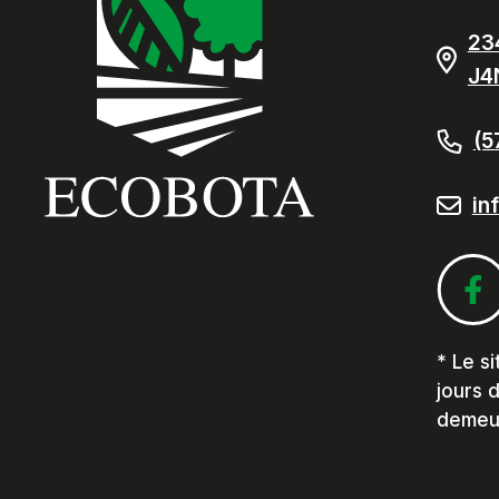
23
J4
(5
in
* Le si
jours d
demeur